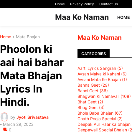
Home
Privacy Policy
Contact Us
Maa Ko Naman
HOME
Maa Ko Naman
Home
Mata Bhajan
Phoolon ki
CATEGORIES
aai hai bahar
Aarti Lyrics Sangrah
(5)
Mata Bhajan
Avsan Maiya ki kahani
(6)
Avsani Mata Ke Bhajan
(1)
Banna Geet
(29)
Lyrics In
Banni Geet
(36)
Bhagwan Ki Namavali (108)
Hindi.
Bhat Geet
(2)
Bhog Geet
(4)
Bhole Baba Bhajan
(67)
by
Jyoti Srivastava
Chath Pooja Special
(2)
Deepak Aur Haar ka bhajan
-
March 29, 2023
Deepawali Special Bhajan
(2
0