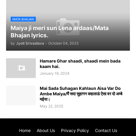
MATA BHAJAN
Maiya ji meri sun Lena ardaas/Mata
Bhajan lyrics.
by
Jyoti Srivastava
-
October 04, 2023
Hamare Ghar shaadi, shaadi mein bada
kaam hai.
January 16, 2024
Mai Sada Suhagan Kahlaun Aisa Var Do
Ambe Maiya/मैं सदा सुहागन कहलाऊं ऐसा वर दो अम्बे
मईया।
May 22, 2025
Home
About Us
Privacy Policy
Contact Us