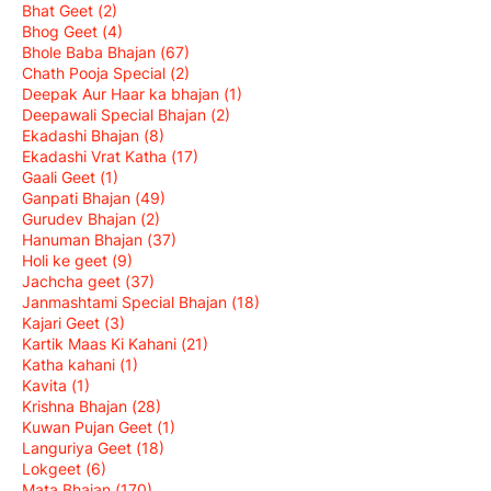
Bhat Geet
(2)
Bhog Geet
(4)
Bhole Baba Bhajan
(67)
Chath Pooja Special
(2)
Deepak Aur Haar ka bhajan
(1)
Deepawali Special Bhajan
(2)
Ekadashi Bhajan
(8)
Ekadashi Vrat Katha
(17)
Gaali Geet
(1)
Ganpati Bhajan
(49)
Gurudev Bhajan
(2)
Hanuman Bhajan
(37)
Holi ke geet
(9)
Jachcha geet
(37)
Janmashtami Special Bhajan
(18)
Kajari Geet
(3)
Kartik Maas Ki Kahani
(21)
Katha kahani
(1)
Kavita
(1)
Krishna Bhajan
(28)
Kuwan Pujan Geet
(1)
Languriya Geet
(18)
Lokgeet
(6)
Mata Bhajan
(170)