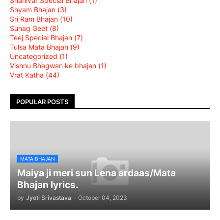
Shanivar Special Bhajan
(1)
Shyam Bhajan
(3)
Sri Ram Bhajan
(10)
Suhag Geet
(8)
Teej Special Bhajan
(7)
Tulsa Mata Bhajan
(9)
Uncategorized
(1)
Vishnu Bhagwan ke bhajan
(1)
Vrat Katha
(44)
POPULAR POSTS
MATA BHAJAN
Maiya ji meri sun Lena ardaas/Mata
Bhajan lyrics.
by
Jyoti Srivastava
-
October 04, 2023