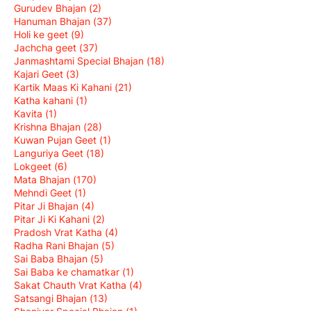
Gurudev Bhajan
(2)
Hanuman Bhajan
(37)
Holi ke geet
(9)
Jachcha geet
(37)
Janmashtami Special Bhajan
(18)
Kajari Geet
(3)
Kartik Maas Ki Kahani
(21)
Katha kahani
(1)
Kavita
(1)
Krishna Bhajan
(28)
Kuwan Pujan Geet
(1)
Languriya Geet
(18)
Lokgeet
(6)
Mata Bhajan
(170)
Mehndi Geet
(1)
Pitar Ji Bhajan
(4)
Pitar Ji Ki Kahani
(2)
Pradosh Vrat Katha
(4)
Radha Rani Bhajan
(5)
Sai Baba Bhajan
(5)
Sai Baba ke chamatkar
(1)
Sakat Chauth Vrat Katha
(4)
Satsangi Bhajan
(13)