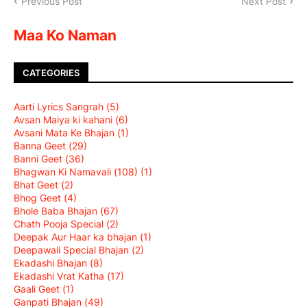
Previous Post
Next Post
Maa Ko Naman
CATEGORIES
Aarti Lyrics Sangrah
(5)
Avsan Maiya ki kahani
(6)
Avsani Mata Ke Bhajan
(1)
Banna Geet
(29)
Banni Geet
(36)
Bhagwan Ki Namavali (108)
(1)
Bhat Geet
(2)
Bhog Geet
(4)
Bhole Baba Bhajan
(67)
Chath Pooja Special
(2)
Deepak Aur Haar ka bhajan
(1)
Deepawali Special Bhajan
(2)
Ekadashi Bhajan
(8)
Ekadashi Vrat Katha
(17)
Gaali Geet
(1)
Ganpati Bhajan
(49)