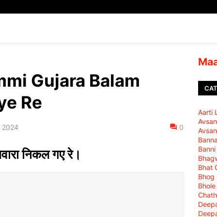
Maa
mmi Gujara Balam
CAT
ye Re
Aarti
Avsan
, 2024
0
Avsan
Bann
Banni
 आवारा निकल गए रे।
Bhagw
Bhat 
Bhog
Bhole
Chath
Deepa
Deepa