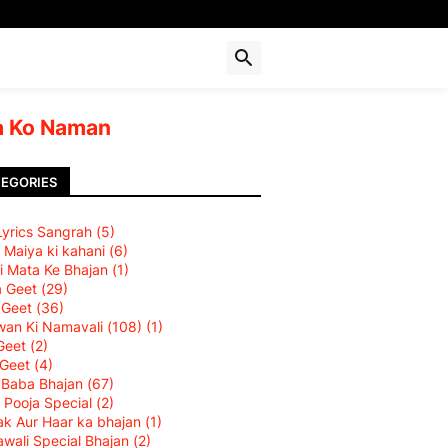
 Ko Naman
EGORIES
 Lyrics Sangrah
(5)
 Maiya ki kahani
(6)
i Mata Ke Bhajan
(1)
a Geet
(29)
 Geet
(36)
an Ki Namavali (108)
(1)
Geet
(2)
 Geet
(4)
 Baba Bhajan
(67)
 Pooja Special
(2)
k Aur Haar ka bhajan
(1)
wali Special Bhajan
(2)