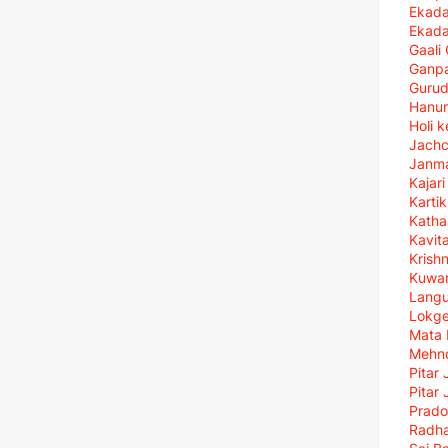
Ekada
Ekada
Gaali
Ganpa
Gurud
Hanu
Holi 
Jach
Janma
Kajar
Karti
Katha
Kavit
Krish
Kuwan
Langu
Lokg
Mata 
Mehn
Pitar 
Pitar 
Prado
Radha