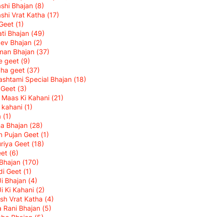
shi Bhajan
(8)
shi Vrat Katha
(17)
 Geet
(1)
ti Bhajan
(49)
ev Bhajan
(2)
man Bhajan
(37)
ke geet
(9)
cha geet
(37)
shtami Special Bhajan
(18)
i Geet
(3)
k Maas Ki Kahani
(21)
 kahani
(1)
a
(1)
na Bhajan
(28)
 Pujan Geet
(1)
riya Geet
(18)
eet
(6)
Bhajan
(170)
di Geet
(1)
Ji Bhajan
(4)
Ji Ki Kahani
(2)
sh Vrat Katha
(4)
 Rani Bhajan
(5)