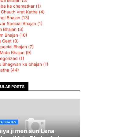
aba Bhajan
(5)
aba ke chamatkar
(1)
 Chauth Vrat Katha
(4)
ngi Bhajan
(13)
var Special Bhajan
(1)
m Bhajan
(3)
am Bhajan
(10)
g Geet
(8)
Special Bhajan
(7)
 Mata Bhajan
(9)
egorized
(1)
u Bhagwan ke bhajan
(1)
Katha
(44)
ULAR POSTS
TA BHAJAN
iya ji meri sun Lena