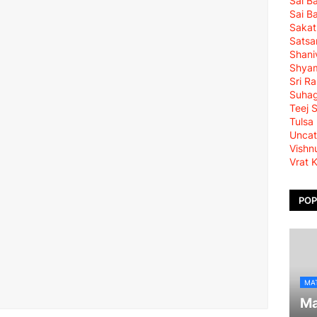
Sai B
Sai B
Sakat
Satsa
Shani
Shya
Sri R
Suha
Teej 
Tulsa
Uncat
Vishn
Vrat 
POP
MA
Ma