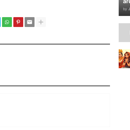
ar
by
J