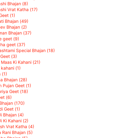
shi Bhajan
(8)
shi Vrat Katha
(17)
 Geet
(1)
ti Bhajan
(49)
ev Bhajan
(2)
man Bhajan
(37)
ke geet
(9)
cha geet
(37)
shtami Special Bhajan
(18)
i Geet
(3)
k Maas Ki Kahani
(21)
 kahani
(1)
a
(1)
na Bhajan
(28)
 Pujan Geet
(1)
riya Geet
(18)
eet
(6)
Bhajan
(170)
di Geet
(1)
Ji Bhajan
(4)
Ji Ki Kahani
(2)
sh Vrat Katha
(4)
 Rani Bhajan
(5)