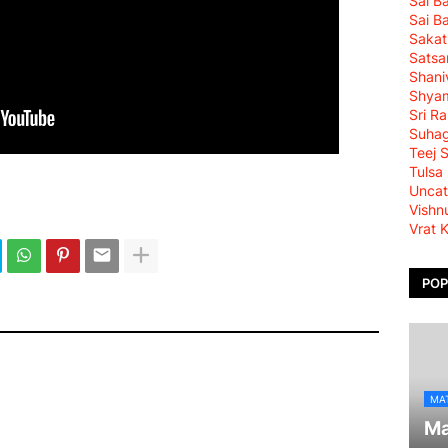
Sai B
Sai B
Sakat
Satsa
Shani
Shya
Sri R
Suha
Teej 
Tulsa
Uncat
Vishn
Vrat 
POP
MA
Ma