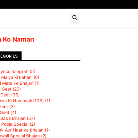
 Ko Naman
EGORIES
 Lyrics Sangrah
(5)
 Maiya ki kahani
(6)
i Mata Ke Bhajan
(1)
a Geet
(29)
 Geet
(36)
an Ki Namavali (108)
(1)
Geet
(2)
 Geet
(4)
 Baba Bhajan
(67)
 Pooja Special
(2)
k Aur Haar ka bhajan
(1)
wali Special Bhajan
(2)