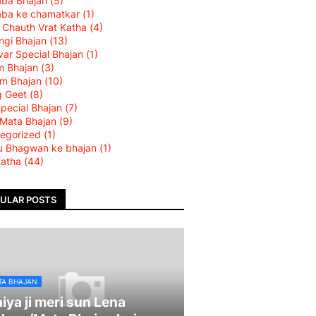
aba Bhajan
(5)
aba ke chamatkar
(1)
 Chauth Vrat Katha
(4)
ngi Bhajan
(13)
var Special Bhajan
(1)
m Bhajan
(3)
am Bhajan
(10)
g Geet
(8)
Special Bhajan
(7)
 Mata Bhajan
(9)
egorized
(1)
u Bhagwan ke bhajan
(1)
Katha
(44)
ULAR POSTS
TA BHAJAN
iya ji meri sun Lena