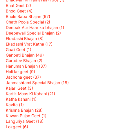
Bhat Geet
(2)
Bhog Geet
(4)
Bhole Baba Bhajan
(67)
Chath Pooja Special
(2)
Deepak Aur Haar ka bhajan
(1)
Deepawali Special Bhajan
(2)
Ekadashi Bhajan
(8)
Ekadashi Vrat Katha
(17)
Gaali Geet
(1)
Ganpati Bhajan
(49)
Gurudev Bhajan
(2)
Hanuman Bhajan
(37)
Holi ke geet
(9)
Jachcha geet
(37)
Janmashtami Special Bhajan
(18)
Kajari Geet
(3)
Kartik Maas Ki Kahani
(21)
Katha kahani
(1)
Kavita
(1)
Krishna Bhajan
(28)
Kuwan Pujan Geet
(1)
Languriya Geet
(18)
Lokgeet
(6)