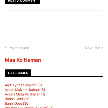
POST A COMMENT
Previous Post
Next Post
Maa Ko Naman
CATEGORIES
Aarti Lyrics Sangrah
(5)
Avsan Maiya ki kahani
(6)
Avsani Mata Ke Bhajan
(1)
Banna Geet
(29)
Banni Geet
(36)
Bhagwan Ki Namavali (108)
(1)