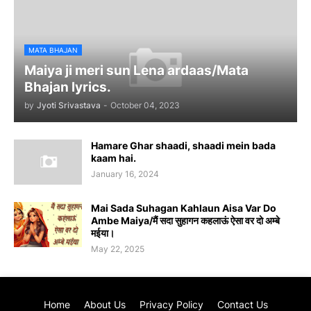
MATA BHAJAN
Maiya ji meri sun Lena ardaas/Mata
Bhajan lyrics.
by
Jyoti Srivastava
-
October 04, 2023
Hamare Ghar shaadi, shaadi mein bada
kaam hai.
January 16, 2024
Mai Sada Suhagan Kahlaun Aisa Var Do
Ambe Maiya/मैं सदा सुहागन कहलाऊं ऐसा वर दो अम्बे
मईया।
May 22, 2025
Home
About Us
Privacy Policy
Contact Us