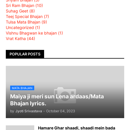
Sri Ram Bhajan
(10)
Suhag Geet
(8)
Teej Special Bhajan
(7)
Tulsa Mata Bhajan
(9)
Uncategorized
(1)
Vishnu Bhagwan ke bhajan
(1)
Vrat Katha
(44)
POPULAR POSTS
MATA BHAJAN
Maiya ji meri sun Lena ardaas/Mata
Bhajan lyrics.
by
Jyoti Srivastava
-
October 04, 2023
Hamare Ghar shaadi, shaadi mein bada