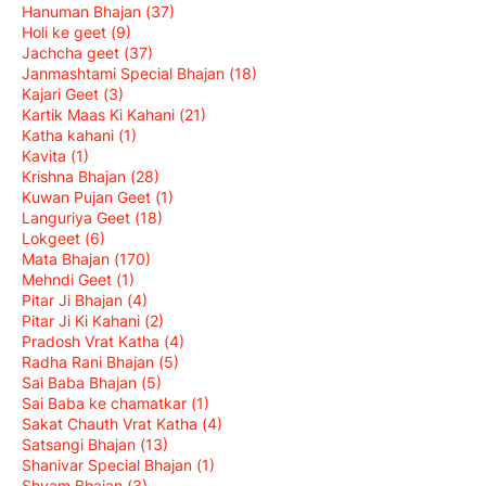
Hanuman Bhajan
(37)
Holi ke geet
(9)
Jachcha geet
(37)
Janmashtami Special Bhajan
(18)
Kajari Geet
(3)
Kartik Maas Ki Kahani
(21)
Katha kahani
(1)
Kavita
(1)
Krishna Bhajan
(28)
Kuwan Pujan Geet
(1)
Languriya Geet
(18)
Lokgeet
(6)
Mata Bhajan
(170)
Mehndi Geet
(1)
Pitar Ji Bhajan
(4)
Pitar Ji Ki Kahani
(2)
Pradosh Vrat Katha
(4)
Radha Rani Bhajan
(5)
Sai Baba Bhajan
(5)
Sai Baba ke chamatkar
(1)
Sakat Chauth Vrat Katha
(4)
Satsangi Bhajan
(13)
Shanivar Special Bhajan
(1)
Shyam Bhajan
(3)