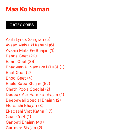
Maa Ko Naman
CATEGORIES
Aarti Lyrics Sangrah
(5)
Avsan Maiya ki kahani
(6)
Avsani Mata Ke Bhajan
(1)
Banna Geet
(29)
Banni Geet
(36)
Bhagwan Ki Namavali (108)
(1)
Bhat Geet
(2)
Bhog Geet
(4)
Bhole Baba Bhajan
(67)
Chath Pooja Special
(2)
Deepak Aur Haar ka bhajan
(1)
Deepawali Special Bhajan
(2)
Ekadashi Bhajan
(8)
Ekadashi Vrat Katha
(17)
Gaali Geet
(1)
Ganpati Bhajan
(49)
Gurudev Bhajan
(2)