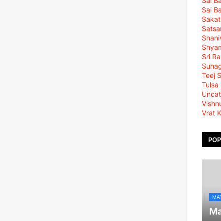
Sai B
Sai B
Sakat
Satsa
Shani
Shya
Sri R
Suha
Teej 
Tulsa
Uncat
Vishn
Vrat 
POP
MA
Ma