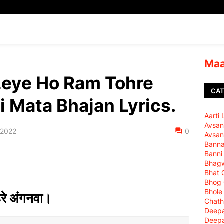
Maa
 Leye Ho Ram Tohre
CAT
i Mata Bhajan Lyrics.
Aarti
Avsan
 2022
0
Avsan
Bann
Banni
Bhagw
Bhat 
Bhog
Bhole
हरे अंगनवा।
Chath
Deepa
Deepa