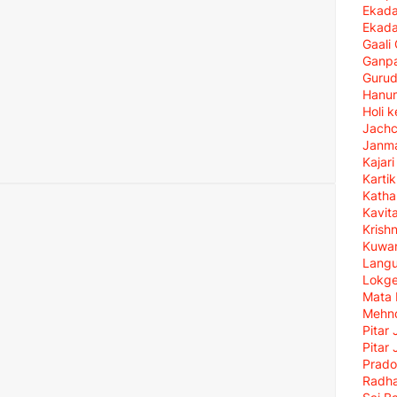
Ekada
Ekada
Gaali
Ganpa
Gurud
Hanu
Holi 
Jach
Janma
Kajar
Karti
Katha
Kavit
Krish
Kuwan
Langu
Lokg
Mata 
Mehn
Pitar 
Pitar 
Prado
Radha