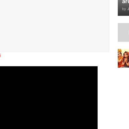
ar
by
J
i