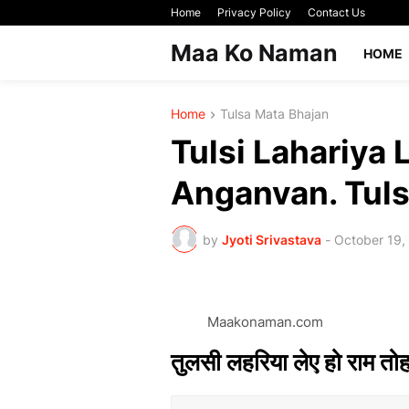
Home
Privacy Policy
Contact Us
Maa Ko Naman
HOME
Home
Tulsa Mata Bhajan
Tulsi Lahariya
Anganvan. Tuls
by
Jyoti Srivastava
-
October 19,
Maakonaman.com
तुलसी लहरिया लेए हो राम तो