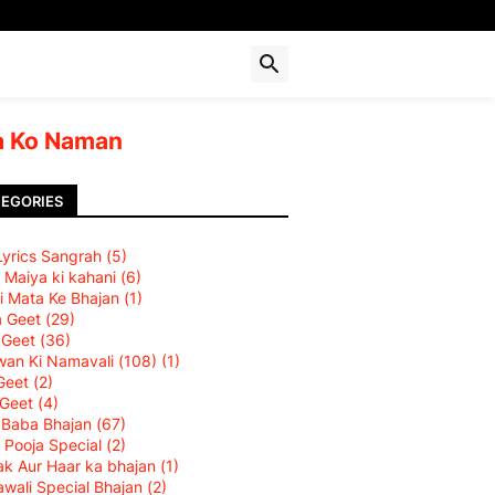
 Ko Naman
EGORIES
 Lyrics Sangrah
(5)
 Maiya ki kahani
(6)
i Mata Ke Bhajan
(1)
a Geet
(29)
 Geet
(36)
an Ki Namavali (108)
(1)
Geet
(2)
 Geet
(4)
 Baba Bhajan
(67)
 Pooja Special
(2)
k Aur Haar ka bhajan
(1)
wali Special Bhajan
(2)