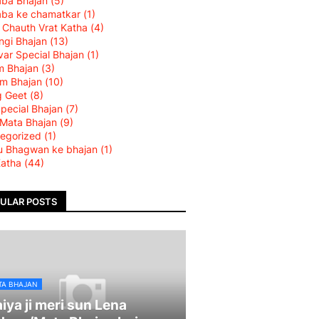
aba Bhajan
(5)
aba ke chamatkar
(1)
 Chauth Vrat Katha
(4)
ngi Bhajan
(13)
var Special Bhajan
(1)
m Bhajan
(3)
am Bhajan
(10)
g Geet
(8)
Special Bhajan
(7)
 Mata Bhajan
(9)
egorized
(1)
u Bhagwan ke bhajan
(1)
Katha
(44)
ULAR POSTS
TA BHAJAN
iya ji meri sun Lena