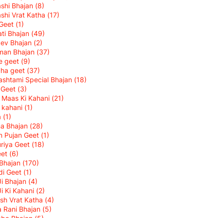
shi Bhajan
(8)
shi Vrat Katha
(17)
 Geet
(1)
ti Bhajan
(49)
ev Bhajan
(2)
man Bhajan
(37)
ke geet
(9)
cha geet
(37)
shtami Special Bhajan
(18)
i Geet
(3)
k Maas Ki Kahani
(21)
 kahani
(1)
a
(1)
na Bhajan
(28)
 Pujan Geet
(1)
riya Geet
(18)
eet
(6)
Bhajan
(170)
di Geet
(1)
Ji Bhajan
(4)
Ji Ki Kahani
(2)
sh Vrat Katha
(4)
 Rani Bhajan
(5)