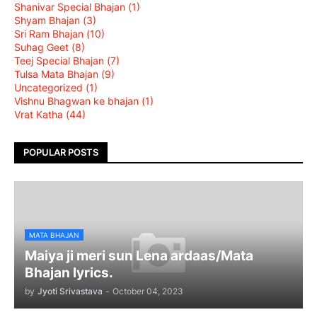
Shanivar Special Bhajan
(1)
Shyam Bhajan
(3)
Sri Ram Bhajan
(10)
Suhag Geet
(8)
Teej Special Bhajan
(7)
Tulsa Mata Bhajan
(9)
Uncategorized
(1)
Vishnu Bhagwan ke bhajan
(1)
Vrat Katha
(44)
POPULAR POSTS
MATA BHAJAN
Maiya ji meri sun Lena ardaas/Mata
Bhajan lyrics.
by
Jyoti Srivastava
-
October 04, 2023