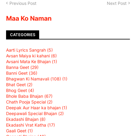
Previous Post
Next Post
Maa Ko Naman
CATEGORIES
Aarti Lyrics Sangrah
(5)
Avsan Maiya ki kahani
(6)
Avsani Mata Ke Bhajan
(1)
Banna Geet
(29)
Banni Geet
(36)
Bhagwan Ki Namavali (108)
(1)
Bhat Geet
(2)
Bhog Geet
(4)
Bhole Baba Bhajan
(67)
Chath Pooja Special
(2)
Deepak Aur Haar ka bhajan
(1)
Deepawali Special Bhajan
(2)
Ekadashi Bhajan
(8)
Ekadashi Vrat Katha
(17)
Gaali Geet
(1)