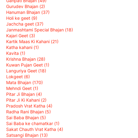
Ganpati Bhajan
(49)
Gurudev Bhajan
(2)
Hanuman Bhajan
(37)
Holi ke geet
(9)
Jachcha geet
(37)
Janmashtami Special Bhajan
(18)
Kajari Geet
(3)
Kartik Maas Ki Kahani
(21)
Katha kahani
(1)
Kavita
(1)
Krishna Bhajan
(28)
Kuwan Pujan Geet
(1)
Languriya Geet
(18)
Lokgeet
(6)
Mata Bhajan
(170)
Mehndi Geet
(1)
Pitar Ji Bhajan
(4)
Pitar Ji Ki Kahani
(2)
Pradosh Vrat Katha
(4)
Radha Rani Bhajan
(5)
Sai Baba Bhajan
(5)
Sai Baba ke chamatkar
(1)
Sakat Chauth Vrat Katha
(4)
Satsangi Bhajan
(13)