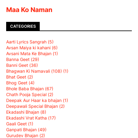
Maa Ko Naman
CATEGORIES
Aarti Lyrics Sangrah
(5)
Avsan Maiya ki kahani
(6)
Avsani Mata Ke Bhajan
(1)
Banna Geet
(29)
Banni Geet
(36)
Bhagwan Ki Namavali (108)
(1)
Bhat Geet
(2)
Bhog Geet
(4)
Bhole Baba Bhajan
(67)
Chath Pooja Special
(2)
Deepak Aur Haar ka bhajan
(1)
Deepawali Special Bhajan
(2)
Ekadashi Bhajan
(8)
Ekadashi Vrat Katha
(17)
Gaali Geet
(1)
Ganpati Bhajan
(49)
Gurudev Bhajan
(2)