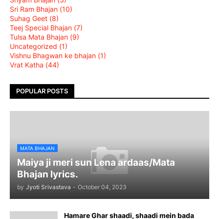
Sri Ram Bhajan
(10)
Suhag Geet
(8)
Teej Special Bhajan
(7)
Tulsa Mata Bhajan
(9)
Uncategorized
(1)
Vishnu Bhagwan ke bhajan
(1)
Vrat Katha
(44)
POPULAR POSTS
MATA BHAJAN
Maiya ji meri sun Lena ardaas/Mata
Bhajan lyrics.
by
Jyoti Srivastava
-
October 04, 2023
Hamare Ghar shaadi, shaadi mein bada