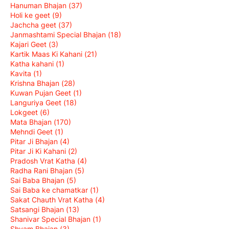
Hanuman Bhajan
(37)
Holi ke geet
(9)
Jachcha geet
(37)
Janmashtami Special Bhajan
(18)
Kajari Geet
(3)
Kartik Maas Ki Kahani
(21)
Katha kahani
(1)
Kavita
(1)
Krishna Bhajan
(28)
Kuwan Pujan Geet
(1)
Languriya Geet
(18)
Lokgeet
(6)
Mata Bhajan
(170)
Mehndi Geet
(1)
Pitar Ji Bhajan
(4)
Pitar Ji Ki Kahani
(2)
Pradosh Vrat Katha
(4)
Radha Rani Bhajan
(5)
Sai Baba Bhajan
(5)
Sai Baba ke chamatkar
(1)
Sakat Chauth Vrat Katha
(4)
Satsangi Bhajan
(13)
Shanivar Special Bhajan
(1)
Shyam Bhajan
(3)