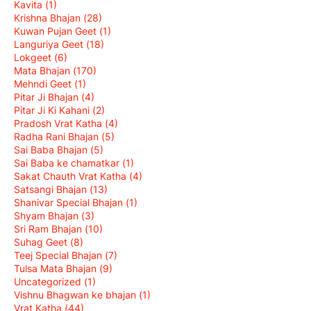
Kavita
(1)
Krishna Bhajan
(28)
Kuwan Pujan Geet
(1)
Languriya Geet
(18)
Lokgeet
(6)
Mata Bhajan
(170)
Mehndi Geet
(1)
Pitar Ji Bhajan
(4)
Pitar Ji Ki Kahani
(2)
Pradosh Vrat Katha
(4)
Radha Rani Bhajan
(5)
Sai Baba Bhajan
(5)
Sai Baba ke chamatkar
(1)
Sakat Chauth Vrat Katha
(4)
Satsangi Bhajan
(13)
Shanivar Special Bhajan
(1)
Shyam Bhajan
(3)
Sri Ram Bhajan
(10)
Suhag Geet
(8)
Teej Special Bhajan
(7)
Tulsa Mata Bhajan
(9)
Uncategorized
(1)
Vishnu Bhagwan ke bhajan
(1)
Vrat Katha
(44)