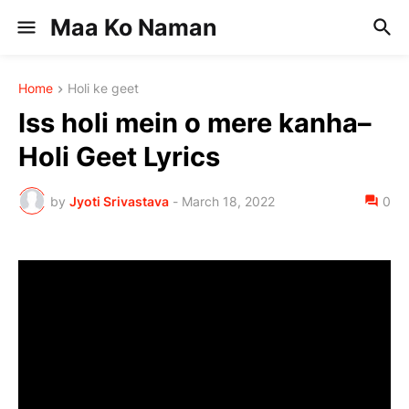
Maa Ko Naman
Home
Holi ke geet
Iss holi mein o mere kanha–
Holi Geet Lyrics
by
Jyoti Srivastava
-
March 18, 2022
0