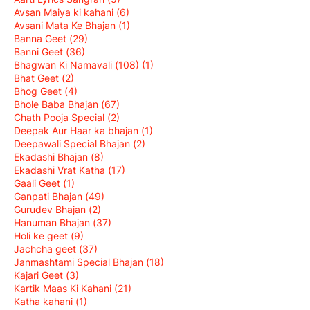
Avsan Maiya ki kahani
(6)
Avsani Mata Ke Bhajan
(1)
Banna Geet
(29)
Banni Geet
(36)
Bhagwan Ki Namavali (108)
(1)
Bhat Geet
(2)
Bhog Geet
(4)
Bhole Baba Bhajan
(67)
Chath Pooja Special
(2)
Deepak Aur Haar ka bhajan
(1)
Deepawali Special Bhajan
(2)
Ekadashi Bhajan
(8)
Ekadashi Vrat Katha
(17)
Gaali Geet
(1)
Ganpati Bhajan
(49)
Gurudev Bhajan
(2)
Hanuman Bhajan
(37)
Holi ke geet
(9)
Jachcha geet
(37)
Janmashtami Special Bhajan
(18)
Kajari Geet
(3)
Kartik Maas Ki Kahani
(21)
Katha kahani
(1)