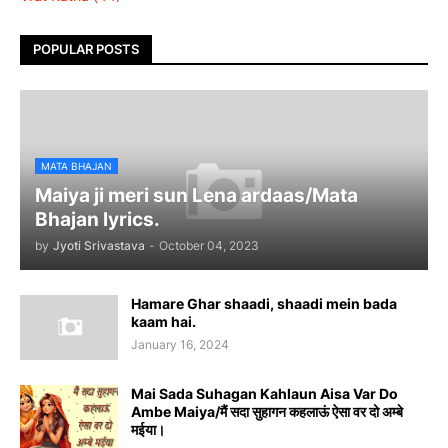
POPULAR POSTS
MATA BHAJAN
Maiya ji meri sun Lena ardaas/Mata
Bhajan lyrics.
by
Jyoti Srivastava
-
October 04, 2023
Hamare Ghar shaadi, shaadi mein bada
kaam hai.
January 16, 2024
Mai Sada Suhagan Kahlaun Aisa Var Do
Ambe Maiya/मैं सदा सुहागन कहलाऊं ऐसा वर दो अम्बे
मईया।