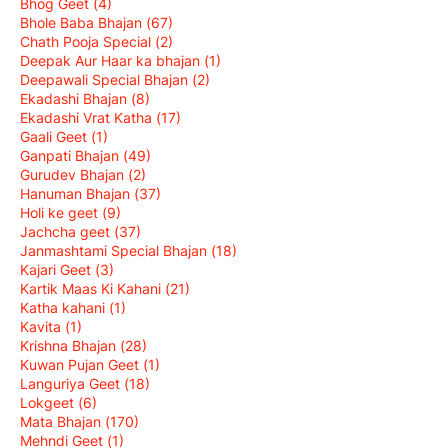
Bhog Geet
(4)
Bhole Baba Bhajan
(67)
Chath Pooja Special
(2)
Deepak Aur Haar ka bhajan
(1)
Deepawali Special Bhajan
(2)
Ekadashi Bhajan
(8)
Ekadashi Vrat Katha
(17)
Gaali Geet
(1)
Ganpati Bhajan
(49)
Gurudev Bhajan
(2)
Hanuman Bhajan
(37)
Holi ke geet
(9)
Jachcha geet
(37)
Janmashtami Special Bhajan
(18)
Kajari Geet
(3)
Kartik Maas Ki Kahani
(21)
Katha kahani
(1)
Kavita
(1)
Krishna Bhajan
(28)
Kuwan Pujan Geet
(1)
Languriya Geet
(18)
Lokgeet
(6)
Mata Bhajan
(170)
Mehndi Geet
(1)