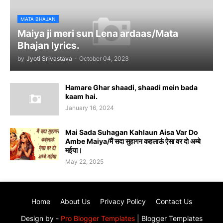
MATA BHAJAN
Maiya ji meri sun Lena ardaas/Mata
Bhajan lyrics.
by
Jyoti Srivastava
-
October 04, 2023
Hamare Ghar shaadi, shaadi mein bada
kaam hai.
January 16, 2024
Mai Sada Suhagan Kahlaun Aisa Var Do
Ambe Maiya/मैं सदा सुहागन कहलाऊं ऐसा वर दो अम्बे
मईया।
May 22, 2025
Home
About Us
Privacy Policy
Contact Us
Design by -
Pro Blogger Templates
|
Blogger Templates