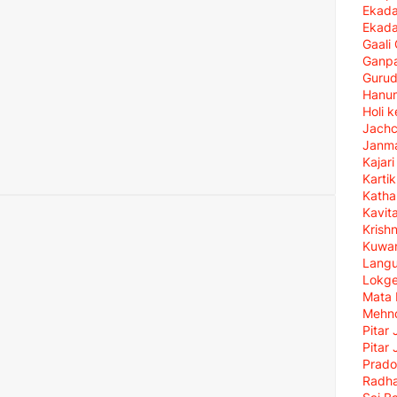
Ekada
Ekada
Gaali
Ganpa
Gurud
Hanu
Holi 
Jach
Janma
Kajar
Karti
Katha
Kavit
Krish
Kuwan
Langu
Lokg
Mata 
Mehn
Pitar 
Pitar 
Prado
Radha