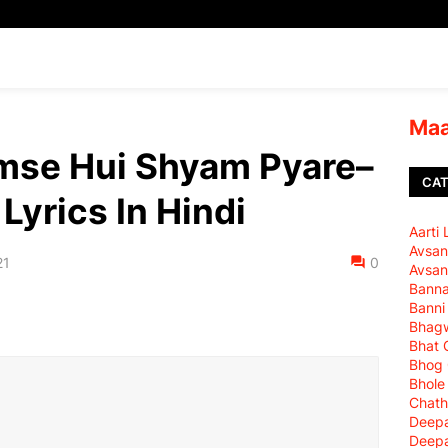
Maa
mse Hui Shyam Pyare–
CAT
Lyrics In Hindi
Aarti
Avsan
21
0
Avsan
Bann
Banni
Bhagw
Bhat 
Bhog
Bhole
Chath
Deepa
Deepa