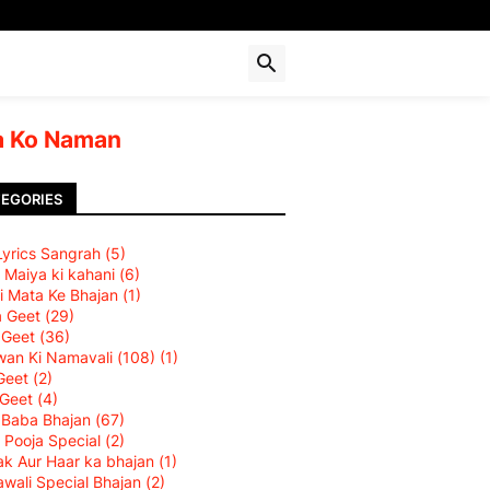
 Ko Naman
EGORIES
 Lyrics Sangrah
(5)
 Maiya ki kahani
(6)
i Mata Ke Bhajan
(1)
a Geet
(29)
 Geet
(36)
an Ki Namavali (108)
(1)
Geet
(2)
 Geet
(4)
 Baba Bhajan
(67)
 Pooja Special
(2)
k Aur Haar ka bhajan
(1)
wali Special Bhajan
(2)