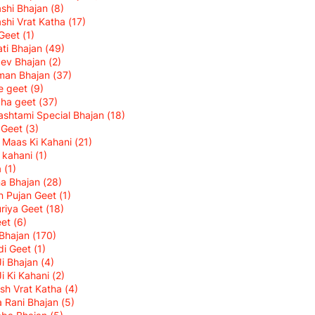
shi Bhajan
(8)
shi Vrat Katha
(17)
 Geet
(1)
ti Bhajan
(49)
ev Bhajan
(2)
man Bhajan
(37)
ke geet
(9)
cha geet
(37)
shtami Special Bhajan
(18)
i Geet
(3)
k Maas Ki Kahani
(21)
 kahani
(1)
a
(1)
na Bhajan
(28)
 Pujan Geet
(1)
riya Geet
(18)
eet
(6)
Bhajan
(170)
di Geet
(1)
Ji Bhajan
(4)
Ji Ki Kahani
(2)
sh Vrat Katha
(4)
 Rani Bhajan
(5)