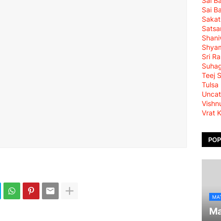
Sai B
Sai B
Sakat
Satsa
Shani
Shya
Sri R
Suha
Teej 
Tulsa
Uncat
Vishn
Vrat 
POP
MA
Ma