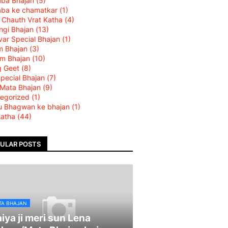
aba Bhajan
(5)
aba ke chamatkar
(1)
 Chauth Vrat Katha
(4)
ngi Bhajan
(13)
var Special Bhajan
(1)
m Bhajan
(3)
am Bhajan
(10)
g Geet
(8)
Special Bhajan
(7)
 Mata Bhajan
(9)
egorized
(1)
u Bhagwan ke bhajan
(1)
Katha
(44)
ULAR POSTS
TA BHAJAN
iya ji meri sun Lena