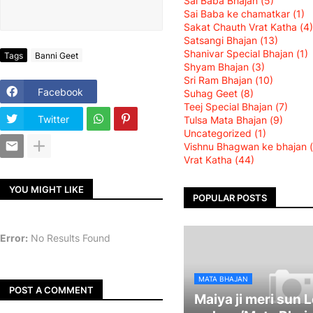
Sai Baba Bhajan
(5)
Sai Baba ke chamatkar
(1)
Sakat Chauth Vrat Katha
(4)
Satsangi Bhajan
(13)
Shanivar Special Bhajan
(1)
Tags
Banni Geet
Shyam Bhajan
(3)
Sri Ram Bhajan
(10)
Facebook
Suhag Geet
(8)
Teej Special Bhajan
(7)
Twitter
Tulsa Mata Bhajan
(9)
Uncategorized
(1)
Vishnu Bhagwan ke bhajan
Vrat Katha
(44)
YOU MIGHT LIKE
POPULAR POSTS
Error:
No Results Found
MATA BHAJAN
POST A COMMENT
Maiya ji meri sun 