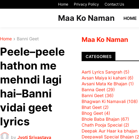
Home
Privacy Policy
Contact Us
Maa Ko Naman
HOME
Maa Ko Naman
Home
Banni Geet
Peele–peele
CATEGORIES
hathon me
Aarti Lyrics Sangrah
(5)
mehndi lagi
Avsan Maiya ki kahani
(6)
Avsani Mata Ke Bhajan
(1)
Banna Geet
(29)
hai–Banni
Banni Geet
(36)
Bhagwan Ki Namavali (108)
vidai geet
Bhat Geet
(2)
Bhog Geet
(4)
lyrics
Bhole Baba Bhajan
(67)
Chath Pooja Special
(2)
Deepak Aur Haar ka bhajan
Deepawali Special Bhajan
(2
by
Jyoti Srivastava