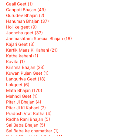
Gaali Geet
(1)
Ganpati Bhajan
(49)
Gurudev Bhajan
(2)
Hanuman Bhajan
(37)
Holi ke geet
(9)
Jachcha geet
(37)
Janmashtami Special Bhajan
(18)
Kajari Geet
(3)
Kartik Maas Ki Kahani
(21)
Katha kahani
(1)
Kavita
(1)
Krishna Bhajan
(28)
Kuwan Pujan Geet
(1)
Languriya Geet
(18)
Lokgeet
(6)
Mata Bhajan
(170)
Mehndi Geet
(1)
Pitar Ji Bhajan
(4)
Pitar Ji Ki Kahani
(2)
Pradosh Vrat Katha
(4)
Radha Rani Bhajan
(5)
Sai Baba Bhajan
(5)
Sai Baba ke chamatkar
(1)