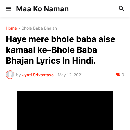
Maa Ko Naman
Home
Bhole Baba Bhajan
Haye mere bhole baba aise
kamaal ke–Bhole Baba
Bhajan Lyrics In Hindi.
by
Jyoti Srivastava
-
May 12, 2021
0