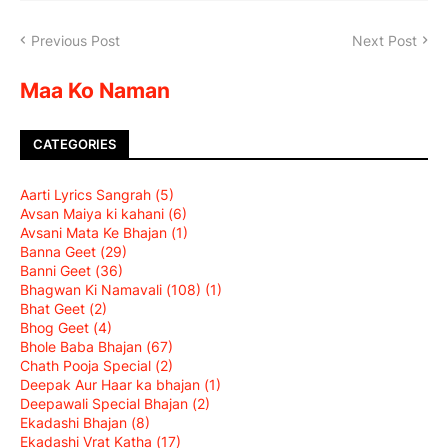
Previous Post
Next Post
Maa Ko Naman
CATEGORIES
Aarti Lyrics Sangrah
(5)
Avsan Maiya ki kahani
(6)
Avsani Mata Ke Bhajan
(1)
Banna Geet
(29)
Banni Geet
(36)
Bhagwan Ki Namavali (108)
(1)
Bhat Geet
(2)
Bhog Geet
(4)
Bhole Baba Bhajan
(67)
Chath Pooja Special
(2)
Deepak Aur Haar ka bhajan
(1)
Deepawali Special Bhajan
(2)
Ekadashi Bhajan
(8)
Ekadashi Vrat Katha
(17)