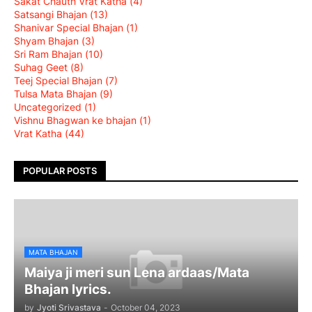
Sakat Chauth Vrat Katha
(4)
Satsangi Bhajan
(13)
Shanivar Special Bhajan
(1)
Shyam Bhajan
(3)
Sri Ram Bhajan
(10)
Suhag Geet
(8)
Teej Special Bhajan
(7)
Tulsa Mata Bhajan
(9)
Uncategorized
(1)
Vishnu Bhagwan ke bhajan
(1)
Vrat Katha
(44)
POPULAR POSTS
MATA BHAJAN
Maiya ji meri sun Lena ardaas/Mata
Bhajan lyrics.
by
Jyoti Srivastava
-
October 04, 2023