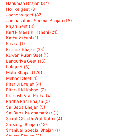
Hanuman Bhajan
(37)
Holi ke geet
(9)
Jachcha geet
(37)
Janmashtami Special Bhajan
(18)
Kajari Geet
(3)
Kartik Maas Ki Kahani
(21)
Katha kahani
(1)
Kavita
(1)
Krishna Bhajan
(28)
Kuwan Pujan Geet
(1)
Languriya Geet
(18)
Lokgeet
(6)
Mata Bhajan
(170)
Mehndi Geet
(1)
Pitar Ji Bhajan
(4)
Pitar Ji Ki Kahani
(2)
Pradosh Vrat Katha
(4)
Radha Rani Bhajan
(5)
Sai Baba Bhajan
(5)
Sai Baba ke chamatkar
(1)
Sakat Chauth Vrat Katha
(4)
Satsangi Bhajan
(13)
Shanivar Special Bhajan
(1)
Shyam Bhajan
(3)