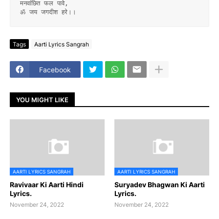
मनवांछित फल पावे,
ॐ जय जगदीश हरे।।
Tags
Aarti Lyrics Sangrah
Facebook
YOU MIGHT LIKE
AARTI LYRICS SANGRAH
AARTI LYRICS SANGRAH
Ravivaar Ki Aarti Hindi
Suryadev Bhagwan Ki Aarti
Lyrics.
Lyrics.
November 24, 2022
November 24, 2022