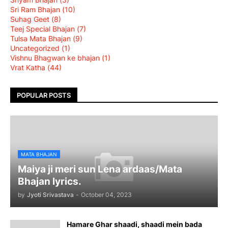
Sri Ram Bhajan
(10)
Suhag Geet
(8)
Teej Special Bhajan
(7)
Tulsa Mata Bhajan
(9)
Uncategorized
(1)
Vishnu Bhagwan ke bhajan
(1)
Vrat Katha
(44)
POPULAR POSTS
MATA BHAJAN
Maiya ji meri sun Lena ardaas/Mata
Bhajan lyrics.
by
Jyoti Srivastava
-
October 04, 2023
Hamare Ghar shaadi, shaadi mein bada