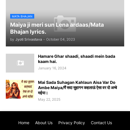
MATA BHAJAN
Maiya ji meri sun Lena ardaas/Mata
Bhajan lyrics.
by
Jyoti Srivastava
-
October 04, 2023
Hamare Ghar shaadi, shaadi mein bada
kaam hai.
January 16, 2024
Mai Sada Suhagan Kahlaun Aisa Var Do
Ambe Maiya/मैं सदा सुहागन कहलाऊं ऐसा वर दो अम्बे
मईया।
May 22, 2025
Home
About Us
Privacy Policy
Contact Us