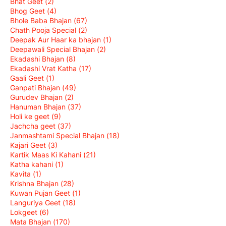
Bhat Geet
(2)
Bhog Geet
(4)
Bhole Baba Bhajan
(67)
Chath Pooja Special
(2)
Deepak Aur Haar ka bhajan
(1)
Deepawali Special Bhajan
(2)
Ekadashi Bhajan
(8)
Ekadashi Vrat Katha
(17)
Gaali Geet
(1)
Ganpati Bhajan
(49)
Gurudev Bhajan
(2)
Hanuman Bhajan
(37)
Holi ke geet
(9)
Jachcha geet
(37)
Janmashtami Special Bhajan
(18)
Kajari Geet
(3)
Kartik Maas Ki Kahani
(21)
Katha kahani
(1)
Kavita
(1)
Krishna Bhajan
(28)
Kuwan Pujan Geet
(1)
Languriya Geet
(18)
Lokgeet
(6)
Mata Bhajan
(170)